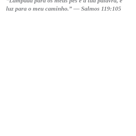
“Lâmpada para os meus pés é a tua palavra, e
luz para o meu caminho.” — Salmos 119:105