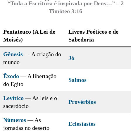
“Toda a Escritura é inspirada por Deus…” – 2
Timóteo 3:16
Pentateuco (A Lei de
Livros Poéticos e de
Moisés)
Sabedoria
Gênesis
— A criação do
Jó
mundo
Êxodo
— A libertação
Salmos
do Egito
Levítico
— As leis e o
Provérbios
sacerdócio
Números
— As
Eclesiastes
jornadas no deserto